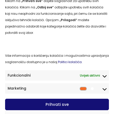
Klikom na
„Prihvati sve“
dajete saglasnost za upotrebu svih
Navigacija
kolačića. Klikom na
„Odbij sve“
odbijate upotrebu svih kolačića
koji nisu neophodni za funkcionisanje sajta, pri čemu će se koristiti
Naslovna
isključivo tehnički kolačići. Opcijom
„Prilagodi“
možete
pojedinačno odabrati koje kategorije kolačića želite da dozvolite i
O nama
potvrditi svoj izbor.
Usluge
Kontakt
Politika privatnosti
Više informacija o korišćenju kolačića i mogućnostima upravljanja
saglasnošću dostupno je u našoj
Politici kolačića.
Politika kolačića
Funkcionalni
Uvijek aktivni
Kontakt
Marketing
77220 Cazin, BiH Cazinskih brigada S-32/II
cazing.2014@gmail.com
Prihvati sve
PDV broj: 263319430003