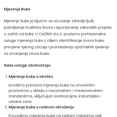
Mjerenje Buke
Mjerenje buke je ključno za očuvanje zdravlja ljudi,
poboljšanje kvaliteta života i ispunjavanje zakonskih propisa
o zaštiti od buke. U CAZING d.o.o. pružamo profesionalne
usluge mjerenja buke s ciljem identifikacije izvora buke,
procjene njenog uticaja i pronalaženja optimalnih rješenja
za smanjenje nivoa buke.
Naše usluge obuhvataju:
Mjerenje buke u okolišu
Izvodimo precizna mjerenja buke na otvorenim
prostorima u skladu s nacionalnim i međunarodnim
standardima, uključujući saobraćajne, industrijske i
urbane zone.
Mjerenje buke u radnom okruženju
Provodimo mjerenja buke na radnim mjestima radi