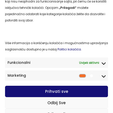
koji nisu neophodni za funkcionisanje sajta, pri čemu će se koristiti
isključivo tehnički kolačići. Opcijom
„Prilagodi“
možete
Naslovna
pojedinačno odabrati koje kategorije kolačića želite da dozvolite i
O nama
potvrditi svoj izbor.
Usluge
Kontakt
Više informacija o korišćenju kolačića i mogućnostima upravljanja
Politika privatnosti
saglasnošću dostupno je u našoj
Politici kolačića.
Politika kolačića
Funkcionalni
Uvijek aktivni
Kontakt
Marketing
Market
77220 Cazin, BiH Cazinskih brigada S-32/II
Prihvati sve
cazing.2014@gmail.com
PDV broj: 263319430003
Odbij Sve
+387 37 511 054
+387 61 489 279