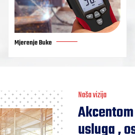
Mjerenje Buke
Naša vizija
Akcentom 
usluga , o