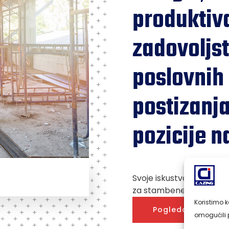
produktiv
zadovoljs
poslovnih 
postizanja
pozicije n
Svoje iskustvo gradimo 
za stambene i industrijs
Koristimo k
Pogledajte više
omogućili p