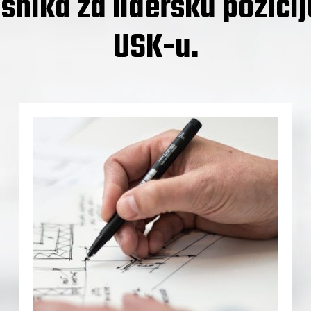
isnika za lidersku pozicij
USK-u.
u
Projektovanje