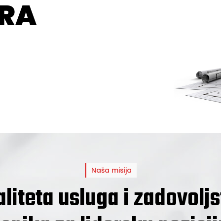
R
A
Naša misija
liteta usluga i zadovolj