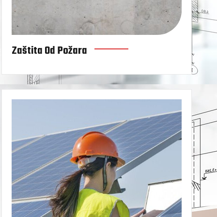
Zaštita Od Požara
Energetska efikasn