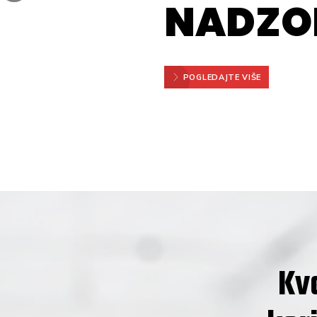
N
A
D
Z
O
POGLEDAJTE VIŠE
Kva