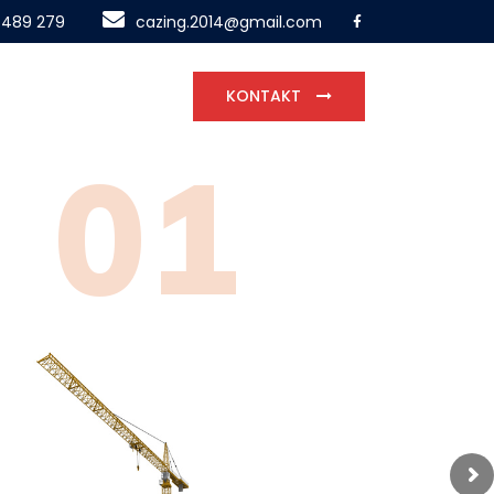
 489 279
cazing.2014@gmail.com
KONTAKT
01