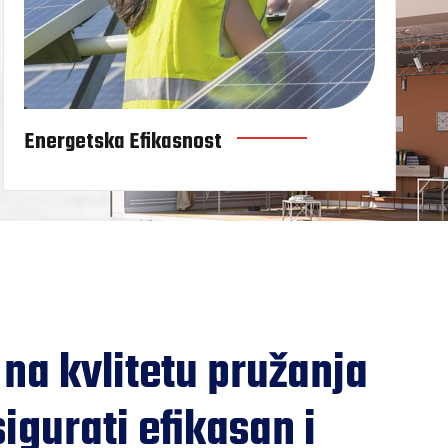
Energetska Efikasnost
na kvlitetu pružanja
sigurati efikasan i