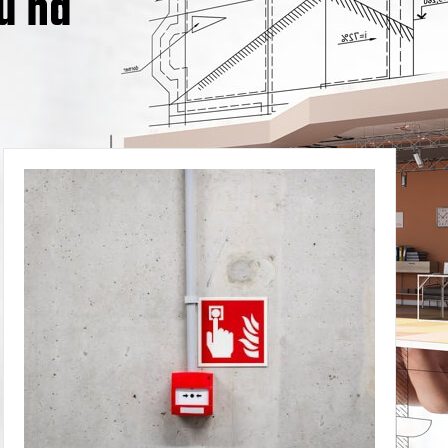
u na
Zaštita od požara