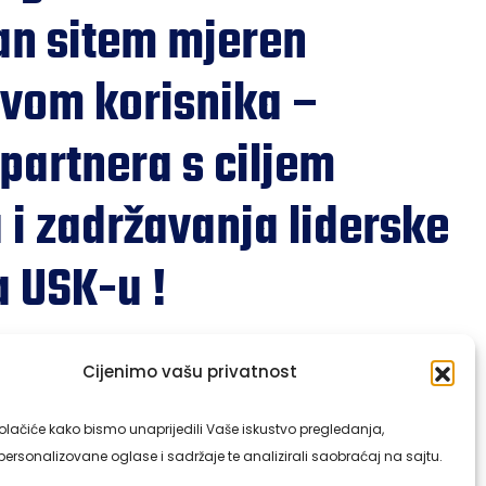
an sitem mjeren
tvom korisnika –
partnera s ciljem
 i zadržavanja liderske
a USK-u !
Cijenimo vašu privatnost
na visokokvalitetnim građevinskim i tehničkim rješenjima
ke objekte!
olačiće kako bismo unaprijedili Vaše iskustvo pregledanja,
ersonalizovane oglase i sadržaje te analizirali saobraćaj na sajtu.