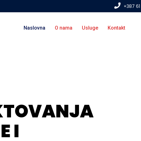
+387 61
Naslovna
O nama
Usluge
Kontakt
K
T
O
V
A
N
J
A
J
E
I