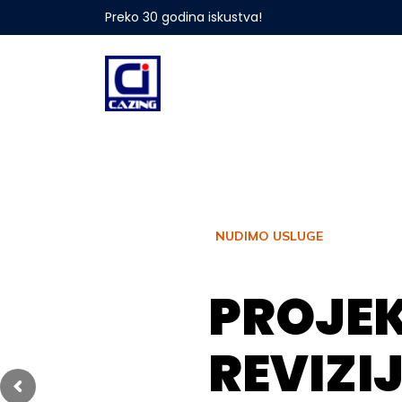
Preko 30 godina iskustva!
NUDIMO USLUGE
P
R
O
J
E
R
E
V
I
Z
I