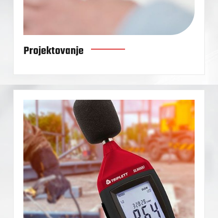
Projektovanje
erenja
Mjerenje buke