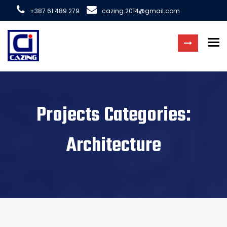
+387 61 489 279
cazing.2014@gmail.com
To
Projects Categories:
Architecture