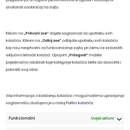
analizirali saobraćaj na sajtu.
Klikom na
„Prihvati sve“
dajete saglasnost za upotrebu svih
Navigacija
kolačića. Klikom na
„Odbij sve“
odbijate upotrebu svih kolačića
koji nisu neophodni za funkcionisanje sajta, pri čemu će se koristiti
isključivo tehnički kolačići. Opcijom
„Prilagodi“
možete
Naslovna
pojedinačno odabrati koje kategorije kolačića želite da dozvolite i
O nama
potvrditi svoj izbor.
Usluge
Kontakt
Više informacija o korišćenju kolačića i mogućnostima upravljanja
Politika privatnosti
saglasnošću dostupno je u našoj
Politici kolačića.
Politika kolačića
Funkcionalni
Uvijek aktivni
Kontakt