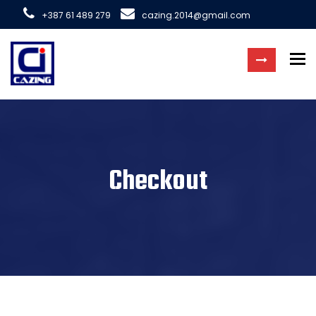
+387 61 489 279
cazing.2014@gmail.com
To
Checkout