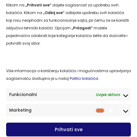
Klikom na
„Prihvati sve“
dajete saglasnost za upotrebu svih
Navigacija
kolačića. Klikom na
„Odbij sve“
odbijate upotrebu svih kolačića
koji nisu neophodni za funkcionisanje sajta, pri čemu će se koristiti
isključivo tehnički kolačići. Opcijom
„Prilagodi“
možete
Naslovna
pojedinačno odabrati koje kategorije kolačića želite da dozvolite i
O nama
potvrditi svoj izbor.
Usluge
Kontakt
Više informacija o korišćenju kolačića i mogućnostima upravljanja
Politika privatnosti
saglasnošću dostupno je u našoj
Politici kolačića.
Politika kolačića
Funkcionalni
Uvijek aktivni
Kontakt
Marketing
Market
77220 Cazin, BiH Cazinskih brigada S-32/II
Prihvati sve
cazing.2014@gmail.com
PDV broj: 263319430003